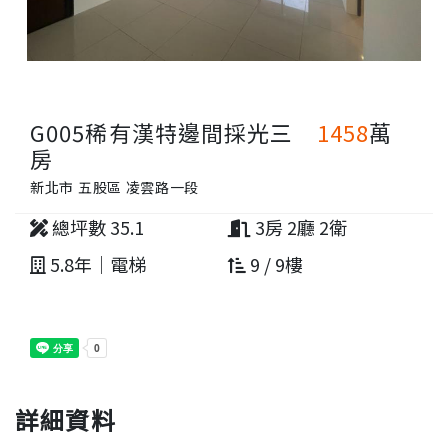
G005稀有漢特邊間採光三
1458
萬
房
新北市 五股區 凌雲路一段
總坪數 35.1
3房 2廳 2衛
5.8年｜電梯
9 / 9樓
詳細資料