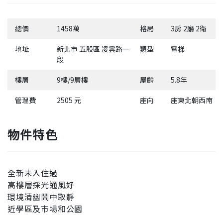
總價
1458萬
格局
3房 2廳 2衛
地址
新北市 五股區 凌雲路一
類型
電梯
段
樓層
9樓/9層樓
屋齡
5.8年
管理費
2505 元
座向
座東北朝西南
物件特色
全新未入住過
高樓層採光通風好
環境清幽鬧中取靜
近學區及市場和公園