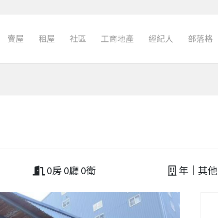
賣屋
租屋
社區
工商地產
經紀人
部落格
0房 0廳 0衛
年｜其他