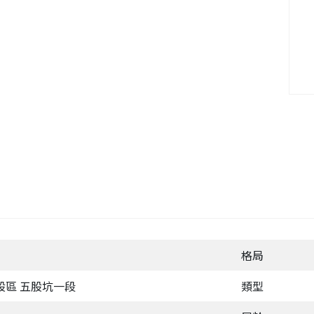
格局
股區 五股坑一段
類型