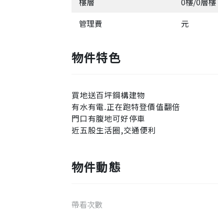
樓層
0樓/0層樓
管理費
元
物件特色
買地送百坪鋼構建物
有水有電.正在跑特登價值翻倍
門口有腹地可好停車
近五股生活圈,交通便利
物件動態
帶看次數