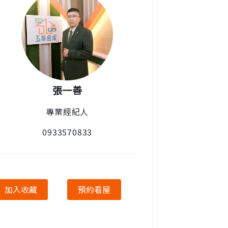
張一善
專業經紀人
0933570833
加入收藏
預約看屋