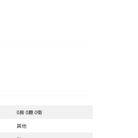
0房 0廳 0衛
其他