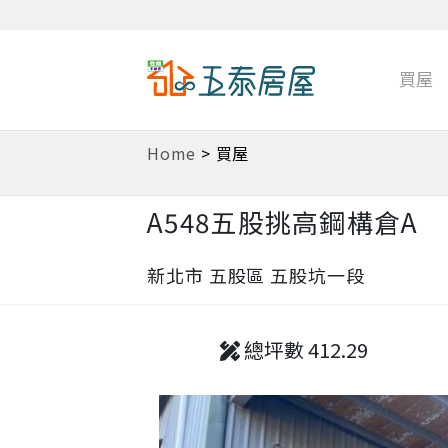
買屋
Home
>
買屋
A548五股挑高鋼構倉A
新北市 五股區 五股坑一段
總坪數 412.29