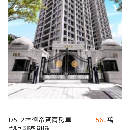
❮
❯
D512祥德帝寶兩房車
1560
萬
新北市 五股區 登林路