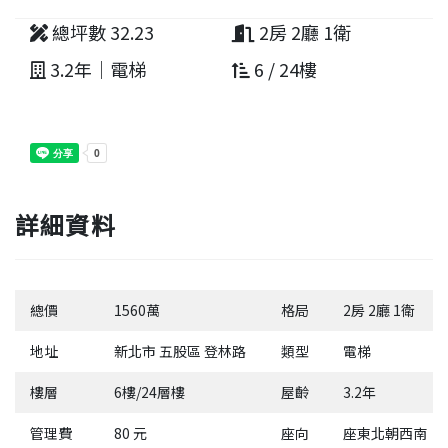
總坪數 32.23
2房 2廳 1衛
3.2年｜電梯
6 / 24樓
詳細資料
總價
1560萬
格局
2房 2廳 1衛
地址
新北市 五股區 登林路
類型
電梯
樓層
6樓/24層樓
屋齡
3.2年
管理費
80 元
座向
座東北朝西南