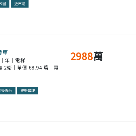
公園
近市場
房車
2988
萬
 ｜年｜電梯
廳 2衛｜單價 68.94 萬｜電
前後陽台
警衛管理