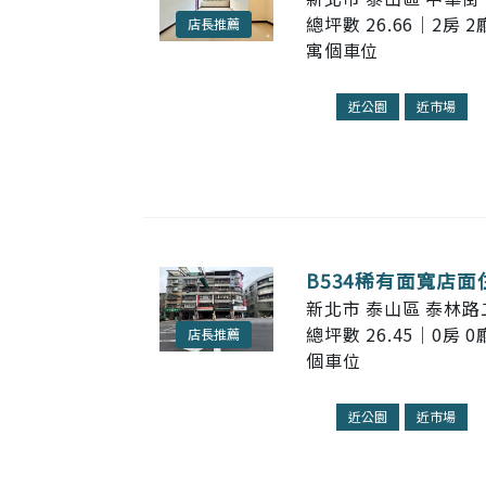
總坪數 26.66｜2房 2
店長推薦
寓個車位
近公園
近市場
B534稀有面寬店面
新北市 泰山區 泰林路二
總坪數 26.45｜0房 0
店長推薦
個車位
近公園
近市場