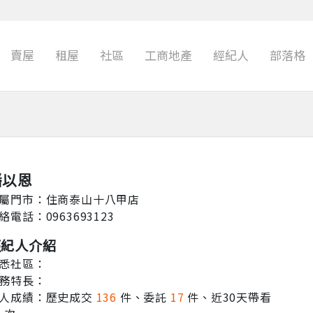
賣屋
租屋
社區
工商地產
經紀人
部落格
潘以恩
屬門市：住商泰山十八甲店
絡電話：0963693123
經紀人介紹
悉社區：
務特長：
人成績：歷史成交
136
件、委託
17
件、近30天帶看