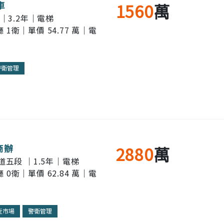
車
1560
萬
｜3.2年｜電梯
廳 1衛｜單價 54.77 萬｜電
警衛管理
商辦
2880
萬
道五段 ｜1.5年｜電梯
廳 0衛｜單價 62.84 萬｜電
近市場
警衛管理