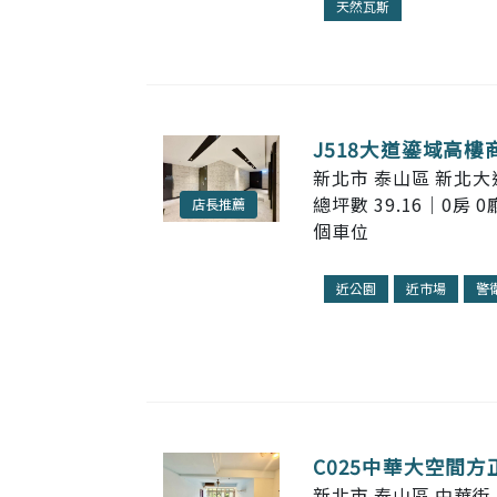
天然瓦斯
J518大道鎏域高樓
新北市 泰山區 新北大
總坪數 39.16｜0房 0
店長推薦
個車位
近公園
近市場
警
C025中華大空間方
新北市 泰山區 中華街 