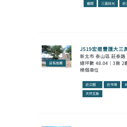
邊間
三面採光
近
J519宏道豐匯大三
新北市 泰山區 莊泰路
總坪數 48.04｜3房 2
店長推薦
梯個車位
近公園
近市場
天然瓦斯