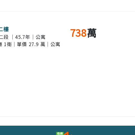
二樓
738
萬
段 ｜45.7年｜公寓
廳 1衛｜單價 27.9 萬｜公寓