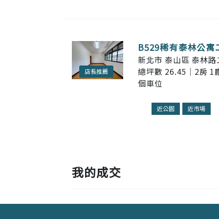
B529稀有泰林公寓
新北市 泰山區 泰林路二
總坪數 26.45｜2房 1
店長推薦
個車位
近公園
近市場
我的成交