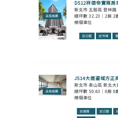
D512祥德帝寶兩房
新北市 五股區 登林路 
總坪數 32.23｜2房 2
店長推薦
梯個車位
近公園
近市場
J514大道鎏域方正
新北市 泰山區 新北大
總坪數 50.63｜0房 0
店長推薦
梯個車位
近捷運
近公園