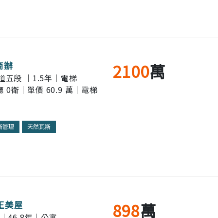
商辦
2100
萬
道五段 ｜1.5年｜電梯
廳 0衛｜單價 60.9 萬｜電梯
衛管理
天然瓦斯
正美屋
898
萬
｜46.8年｜公寓