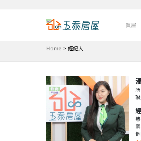
買屋
Home
> 經紀人
所
聯
熟
業
個