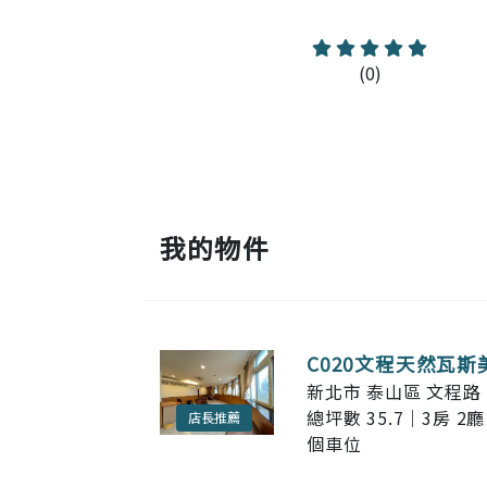
(0)
我的物件
C020文程天然瓦斯
新北市 泰山區 文程路 
總坪數 35.7｜3房 2廳
店長推薦
個車位