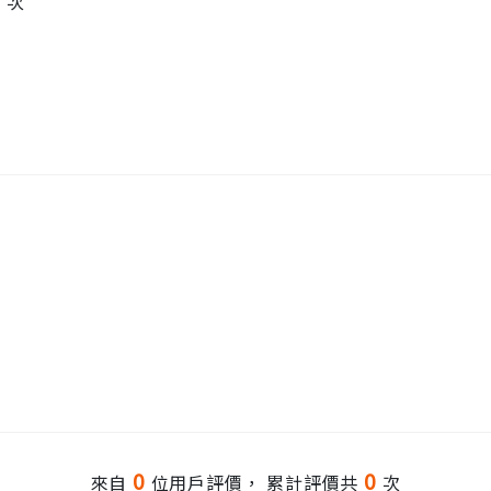
7
次
0
0
來自
位用戶評價， 累計評價共
次